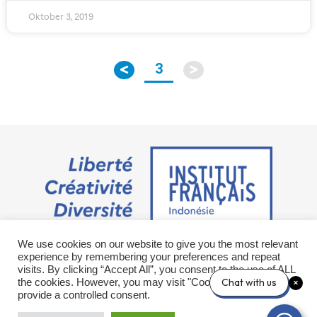
Oktober 3, 2019
3
We use cookies on our website to give you the most relevant
Jalan M.H. Thamrin No. 20 Jakarta Pusat 10350
experience by remembering your preferences and repeat
+6221 23 55 79 00
visits. By clicking “Accept All”, you consent to the use of ALL
info@ifi-id.com
Chat with us
the cookies. However, you may visit "Cookie Settings" to
provide a controlled consent.
© 2020 All Right Reserved
INSTITUT FRANÇAIS D’INDONÉSIE – IFI