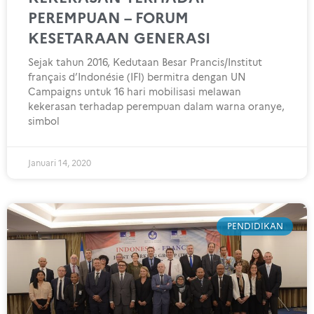
PEREMPUAN – FORUM
KESETARAAN GENERASI
Sejak tahun 2016, Kedutaan Besar Prancis/Institut
français d’Indonésie (IFI) bermitra dengan UN
Campaigns untuk 16 hari mobilisasi melawan
kekerasan terhadap perempuan dalam warna oranye,
simbol
Januari 14, 2020
PENDIDIKAN