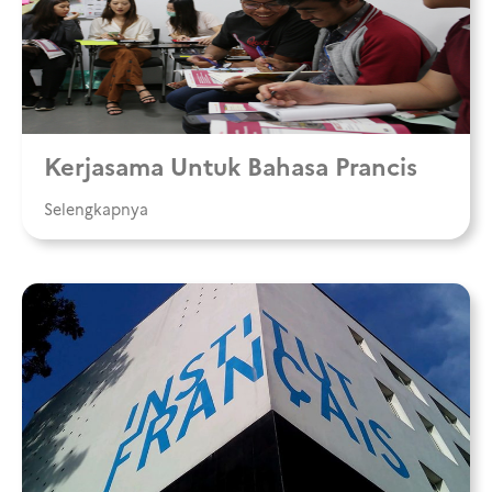
Kerjasama Untuk Bahasa Prancis
Selengkapnya