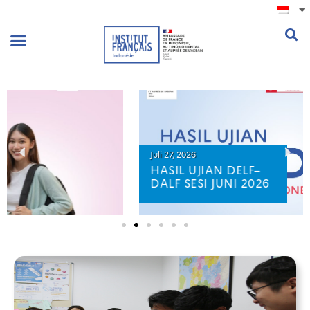
.
Juli 27, 2026
HASIL UJIAN DELF–
DALF SESI JUNI 2026