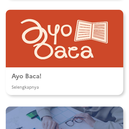
Ayo Baca!
Selengkapnya