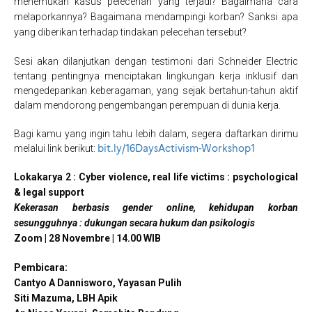
menemukan kasus pelecehan yang terjadi? Bagaimana cara
melaporkannya? Bagaimana mendampingi korban? Sanksi apa
yang diberikan terhadap tindakan pelecehan tersebut?
Sesi akan dilanjutkan dengan testimoni dari Schneider Electric
tentang pentingnya menciptakan lingkungan kerja inklusif dan
mengedepankan keberagaman, yang sejak bertahun-tahun aktif
dalam mendorong pengembangan perempuan di dunia kerja.
Bagi kamu yang ingin tahu lebih dalam, segera daftarkan dirimu
bit.ly/16DaysActivism-Workshop1
melalui link berikut:
Lokakarya 2 : Cyber violence, real life victims : psychological
& legal support
Kekerasan berbasis gender online, kehidupan korban
sesungguhnya : dukungan secara hukum dan psikologis
Zoom | 28 Novembre | 14.00 WIB
Pembicara:
Cantyo A Dannisworo, Yayasan Pulih
Siti Mazuma, LBH Apik