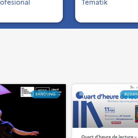
rofesional
Tematik
BANDUNG
BUDAY
Quart d’heure de lecture –