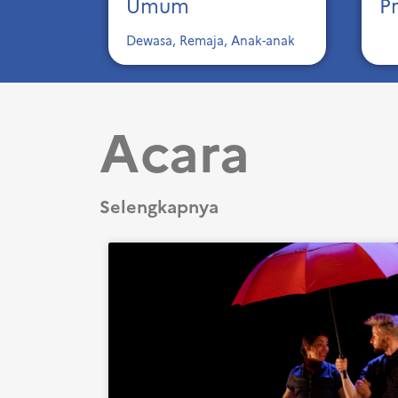
Umum
P
Dewasa, Remaja, Anak-anak
Acara
Selengkapnya