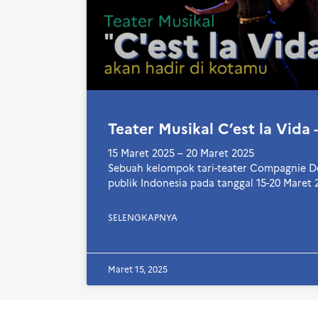
Teater Musikal C’est la Vida 
15 Maret 2025 – 20 Maret 2025
Sebuah kelompok tari-teater Compagnie 
publik Indonesia pada tanggal 15-20 Maret 
SELENGKAPNYA
Maret 15, 2025