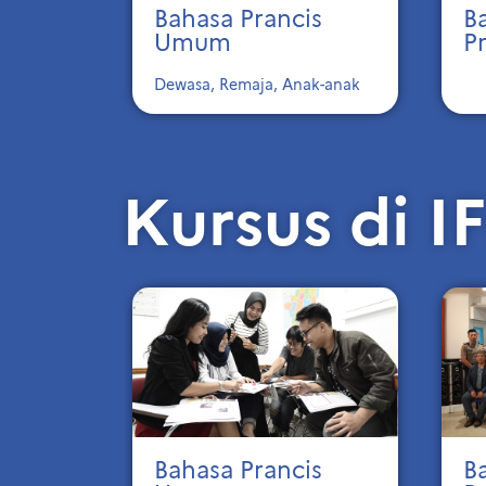
Bahasa Prancis
B
Umum
P
Dewasa, Remaja, Anak-anak
Kursus di I
Bahasa Prancis
B