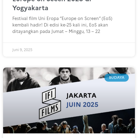
Yogyakarta
Festival film Uni Eropa “Europe on Screen” (EoS)
kembali hadir! Di edisi ke-25 kali ini, EoS akan
ditayangkan pada Jumat – Minggu, 13 – 22
Juni 9, 2025
BUDAYA