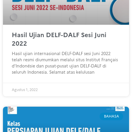
Hasil Ujian DELF-DALF Sesi Juni
2022
Hasil ujian internasional DELF-DALF sesi Juni 2022
telah resmi diumumkan melalui situs Institut Français
d’Indonésie dan pusat-pusat ujian DELF-DALF di
seluruh Indonesia. Selamat atas kelulusan
Agustus 1, 2022
BAHASA