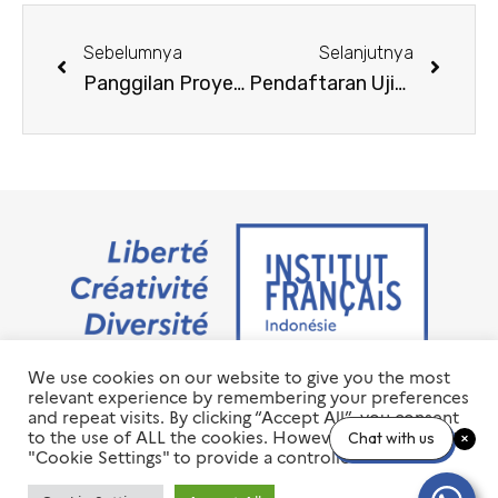
Sebelumnya
Selanjutnya
Panggilan Proyek Penelitian Prix Tremplin ASEAN 2022-2023
Pendaftaran Ujian DELF/DALF Sesi November 2022 Telah Dibuka!
We use cookies on our website to give you the most
Jalan M.H. Thamrin No. 20 Jakarta Pusat 10350
relevant experience by remembering your preferences
+6221 23 55 79 00
and repeat visits. By clicking “Accept All”, you consent
info@ifi-id.com
to the use of ALL the cookies. However, you may visit
Chat with us
"Cookie Settings" to provide a controlled consent.
© 2020 All Right Reserved
INSTITUT FRANÇAIS D’INDONÉSIE – IFI