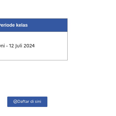
eriode kelas
uni - 12 Juli 2024
Daftar di sini