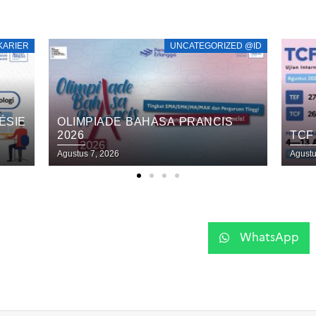
ED @ID
UNCATEGORIZED @ID
INS
TCF TEF SESI AGUSTUS 2026
– J
PEM
Agustus 5, 2026
Juli 2
SAM
WhatsApp