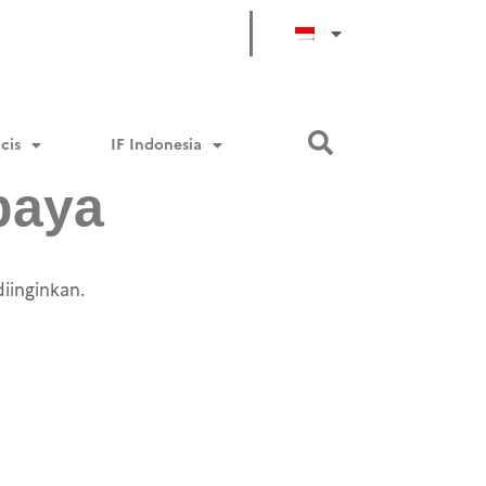
cis
IF Indonesia
baya
iinginkan.