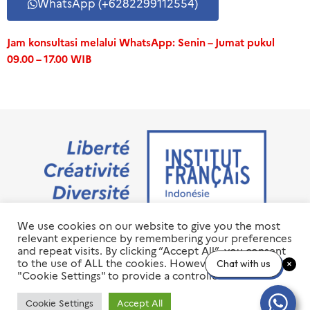
WhatsApp (+6282299112554)
Jam konsultasi melalui WhatsApp: Senin – Jumat pukul
09.00 – 17.00 WIB
We use cookies on our website to give you the most
Jalan M.H. Thamrin No. 20 Jakarta Pusat 10350
relevant experience by remembering your preferences
+6221 23 55 79 00
and repeat visits. By clicking “Accept All”, you consent
info@ifi-id.com
to the use of ALL the cookies. However, you may visit
Chat with us
"Cookie Settings" to provide a controlled consent.
© 2020 All Right Reserved
INSTITUT FRANÇAIS D’INDONÉSIE – IFI
Cookie Settings
Accept All