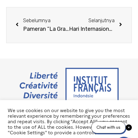
Sebelumnya
Selanjutnya
Pameran “La Grande Histoire du Dessin Sans Fin” / The Great History of the Infinite Drawing” karya Elly Oldman
Hari Internasional Hidup Rukun dalam Damai
We use cookies on our website to give you the most
Jalan M.H. Thamrin No. 20 Jakarta Pusat 10350
relevant experience by remembering your preferences
+6221 23 55 79 00
and repeat visits. By clicking “Accept All”, you consent
info@ifi-id.com
to the use of ALL the cookies. However, you may visit
Chat with us
"Cookie Settings" to provide a controlled consent.
© 2020 All Right Reserved