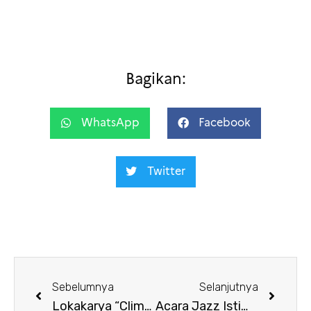
Bagikan:
WhatsApp
Facebook
Twitter
Sebelumnya
Selanjutnya
Lokakarya “Climate Fresk” Novembre 2023
Acara Jazz Istimewa bersama Samy Thiébault et SOOS Chamber Players