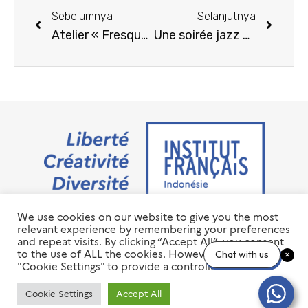
Sebelumnya
Selanjutnya
Atelier « Fresque du Climat » novembre 2023
Une soirée jazz exceptionnelle avec Samy Thiébault et SOOS Chamber Players
We use cookies on our website to give you the most
Jalan M.H. Thamrin No. 20 Jakarta Pusat 10350
relevant experience by remembering your preferences
+6221 23 55 79 00
and repeat visits. By clicking “Accept All”, you consent
info@ifi-id.com
to the use of ALL the cookies. However, you may visit
Chat with us
"Cookie Settings" to provide a controlled consent.
© 2020 All Right Reserved
INSTITUT FRANÇAIS D’INDONÉSIE – IFI
Cookie Settings
Accept All