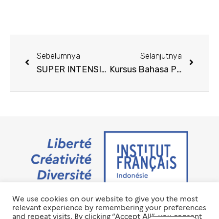
Sebelumnya
Selanjutnya
SUPER INTENSIF A1, A2 DAN B1
Kursus Bahasa Prancis Edisi Liburan
We use cookies on our website to give you the most
Jalan M.H. Thamrin No. 20 Jakarta Pusat 10350
relevant experience by remembering your preferences
+6221 23 55 79 00
and repeat visits. By clicking “Accept All”, you consent
info@ifi-id.com