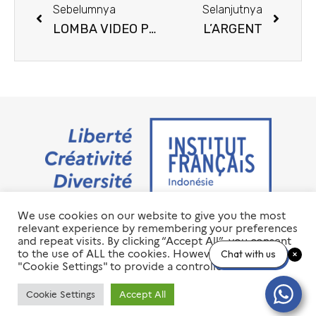
Sebelumnya
Selanjutnya
LOMBA VIDEO PENDEK WARUNG PRANCIS 2020
L’ARGENT
We use cookies on our website to give you the most
Jalan M.H. Thamrin No. 20 Jakarta Pusat 10350
relevant experience by remembering your preferences
+6221 23 55 79 00
and repeat visits. By clicking “Accept All”, you consent
info@ifi-id.com
to the use of ALL the cookies. However, you may visit
Chat with us
"Cookie Settings" to provide a controlled consent.
© 2020 All Right Reserved
INSTITUT FRANÇAIS D’INDONÉSIE – IFI
Cookie Settings
Accept All