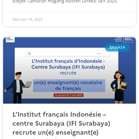
subjek: Lamaran Magang Asisten Direksi SBY 2025.
Februari 14, 2025
BAHASA
L’Institut français Indonésie –
centre Surabaya (IFI Surabaya)
recrute un(e) enseignant(e)