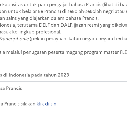
pasitas untuk para pengajar bahasa Prancis (lihat di baw
an untuk belajar ke Prancis) di sekolah-sekolah negri ata
n sains yang diajarkan dalam bahasa Prancis.
ndonesia, terutama DELF dan DALF, ijazah resmi yang dikel
masuk ke lingkup profesional.
 Francophonie
(pekan perayaan ikatan negara-negara berbah
sia melalui penugasan peserta magang program master FLE (
is di Indonesia pada tahun 2023
sa Prancis
a Prancis silakan
klik di sini