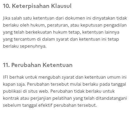
10. Keterpisahan Klausul
Jika salah
satu
ketentuan
dari
dokumen
ini
dinyatakan
tidak
berlaku
oleh
hukum
,
peraturan
,
atau
keputusan
pengadilan
yang
telah
berkekuatan
hukum
tetap
,
ketentuan
lainnya
yang
tercantum
di
dalam
syarat
dan
ketentuan
ini
tetap
berlaku
sepenuhnya
.
11. Perubahan Ketentuan
IFI
berhak
untuk
mengubah
syarat
dan
ketentuan
umum
ini
kapan
saja
.
Perubahan
tersebut
mulai
berlaku
pada
tanggal
publikasi
di situs web.
Perubahan
tidak
berlaku
untuk
kontrak
atau
perjanjian
pelatihan
yang
telah
ditandatangani
sebelum
tanggal
efektif
perubahan
tersebut
.