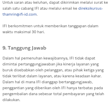
Untuk saran atau keluhan, dapat dikirimkan melalui surat ke
salah satu cabang IFI atau melalui email ke
direksikursus-
thamrin@ifi-id.com
.
IFI berkomitmen untuk memberikan tanggapan dalam
waktu maksimal 30 hari.
9. Tanggung Jawab
Dalam
hal
pemenuhan
kewajibannya
, IFI
tidak
dapat
dimintai
pertanggungjawaban
jika
kinerja
layanan
yang
buruk
disebabkan
oleh
pelanggan
,
atau
pihak
ketiga
yang
tidak
terlibat
dalam
layanan
,
atau
karena
keadaan
kahar.
Dalam
hal
di mana IFI
dianggap
bertanggungjawab
,
penggantian
yang
diberikan
oleh IFI
hanya
terbatas
pada
pengembalian
dana
sebesar
total
pembayaran
yang
telah
dilakukan
.