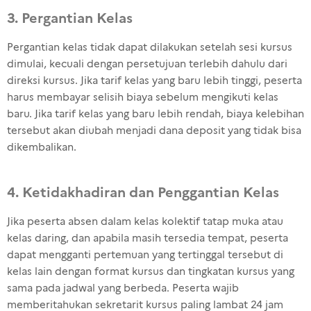
3. Pergantian Kelas
Pergantian
kelas
tidak
dapat
dilakukan
setelah
sesi
kursus
dimulai
,
kecuali
dengan
persetujuan
terlebih
dahulu
dari
direksi
kursus
. Jika
tarif
kelas
yang
baru
lebih
tinggi
,
peserta
harus
membayar
selisih
biaya
sebelum
mengikuti
kelas
baru
. Jika
tarif
kelas
yang
baru
lebih
rendah
,
biaya
kelebihan
tersebut
akan
diubah
menjadi
dana deposit yang
tidak
bisa
dikembalikan
.
4. Ketidakhadiran dan Penggantian Kelas
Jika peserta absen dalam kelas kolektif tatap muka atau
kelas daring, dan apabila masih tersedia tempat, peserta
dapat mengganti pertemuan yang tertinggal tersebut di
kelas lain dengan format kursus dan tingkatan kursus yang
sama pada jadwal yang berbeda. Peserta wajib
memberitahukan sekretarit kursus paling lambat 24 jam