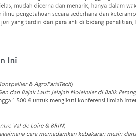
 jelas, mudah dicerna dan menarik, hanya dalam wak
lmu pengetahuan secara sederhana dan keterampila
i yang terdiri dari para ahli di bidang penelitian,
n Ini
Montpellier & AgroParisTech
)
en dan Bajak Laut: Jelajah Molekuler di Balik Perang
gga 1 500 € untuk mengikuti konferensi ilmiah inte
tre Val de Loire & BRIN
)
agaimana cara memadamkan kebakaran mesin denga