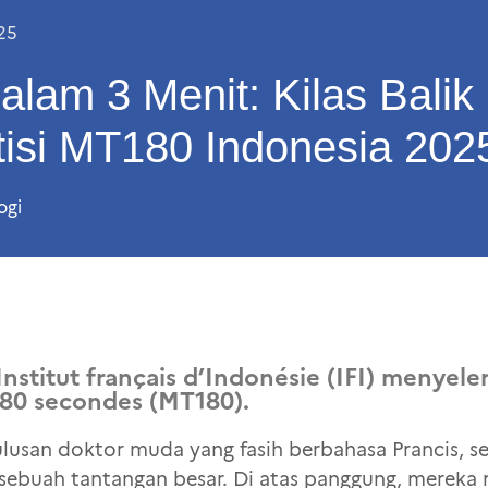
25
alam 3 Menit: Kilas Balik 
isi MT180 Indonesia 202
ogi
Institut français d’Indonésie (IFI) menyele
180 secondes (MT180).
usan doktor muda yang fasih berbahasa Prancis, se
ebuah tantangan besar. Di atas panggung, mereka 