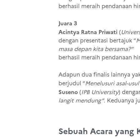
berhasil meraih pendanaan hin
Juara 3
Acintya Ratna Priwati
(
Univer
dengan presentasi bertajuk “
M
masa depan kita bersama?”
berhasil meraih pendanaan hin
Adapun dua finalis lainnya ya
berjudul “
Menelusuri asal-usu
Suseno
(
IPB University
) denga
langit mendung”
. Keduanya j
Sebuah Acara yang K