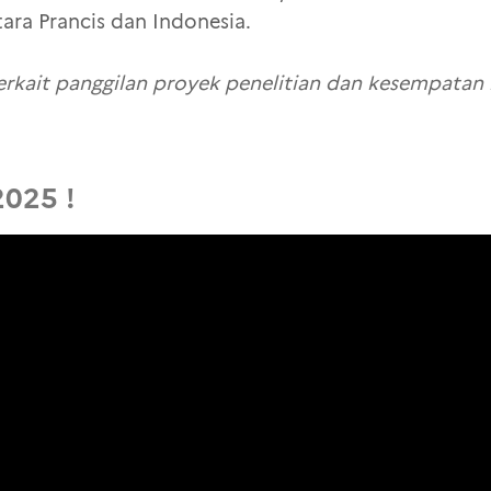
ara Prancis dan Indonesia.
terkait panggilan proyek penelitian dan kesempatan b
2025 !