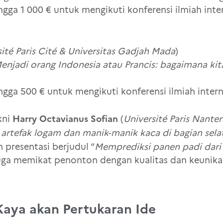
gga 1 000 € untuk mengikuti konferensi ilmiah inte
sité Paris Cité & Universitas Gadjah Mada
)
enjadi orang Indonesia atau Prancis: bagaimana k
gga 500 € untuk mengikuti konferensi ilmiah intern
Harry Octavianus Sofian
kni
(
Université Paris Nante
l artefak logam dan manik-manik kaca di bagian sel
n presentasi berjudul “
Memprediksi panen padi dari
uga memikat penonton dengan kualitas dan keunika
aya akan Pertukaran Ide