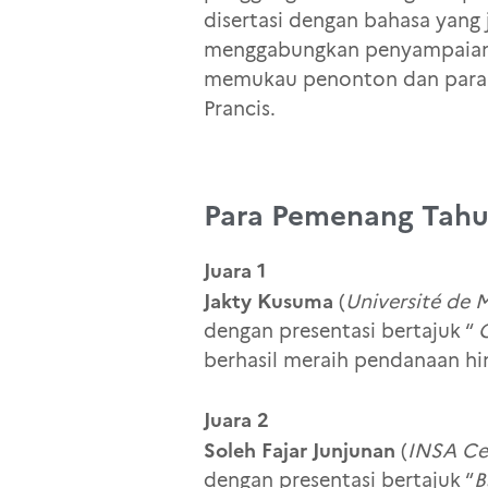
disertasi dengan bahasa yang
menggabungkan penyampaian i
memukau penonton dan para jur
Prancis.
Para Pemenang Tahu
Juara 1
Jakty Kusuma
(
Université de 
dengan presentasi bertajuk “
G
berhasil meraih pendanaan hin
Juara 2
Soleh Fajar Junjunan
(
INSA Cen
dengan presentasi bertajuk “
B