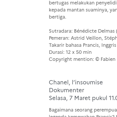
bertugas melakukan penyelidi
kepada mantan suaminya, yan
bertiga.
Sutradara: Bénédicte Delmas (
Pemeran: Astrid Veillon, Stéph
Takarir bahasa Prancis, Inggri
Durasi: 12 x 50 min
Copyright mention: © Fabie
Chanel, l’insoumise
Dokumenter
Selasa, 7 Maret pukul 11.
Bagaimana seorang perempuan 
legenda kemewahan Prancis? Se