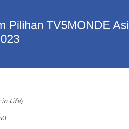
m Pilihan TV5MONDE Asi
2023
in Life
)
50