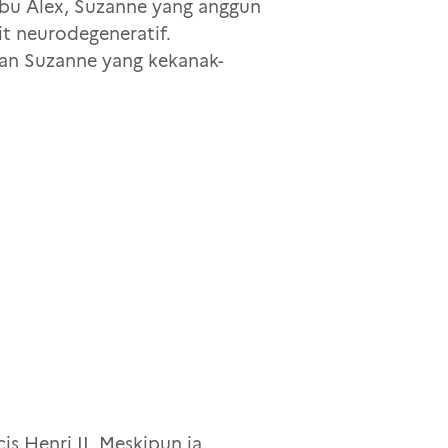
ibu Alex, Suzanne yang anggun
it neurodegeneratif.
an Suzanne yang kekanak-
is Henri II. Meskipun ia