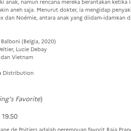
ki anak, namun rencana mereka berantakan ketika 
kin aneh saja. Menurut dokter, ia mengidap penyak
ex dan Noémie, antara anak yang diidam-idamkan d
Balboni (Belgia, 2020)
eltier, Lucie Debay
is dan Vietnam
 Distribution
ng’s Favorite
)
 19.50
ane de Poitiers adalah perempuan favorit Raja Pranc