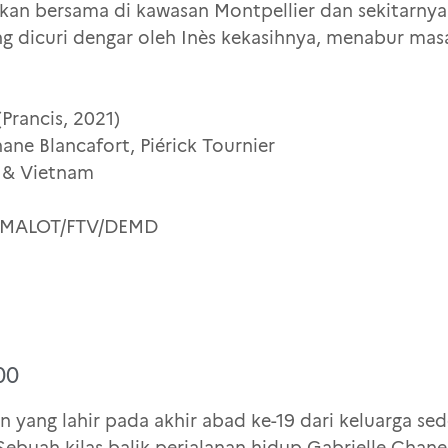
kan bersama di kawasan Montpellier dan sekitarnya.
g dicuri dengar oleh Inès kekasihnya, menabur ma
Prancis, 2021)
ane Blancafort, Piérick Tournier
s & Vietnam
n MALOT/FTV/DEMD
00
yang lahir pada akhir abad ke-19 dari keluarga sed
buah kilas balik perjalanan hidup Gabrielle Chanel