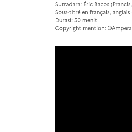
Sutradara: Éric Bacos (Prancis
Sous-titré en français, anglai
Durasi: 50 menit
Copyright mention: ©Amper