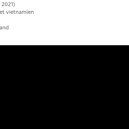
, 2021)
s et vietnamien
sand