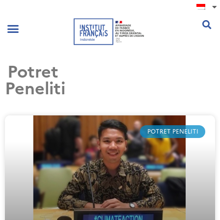
.
Potret
Peneliti
POTRET PENELITI