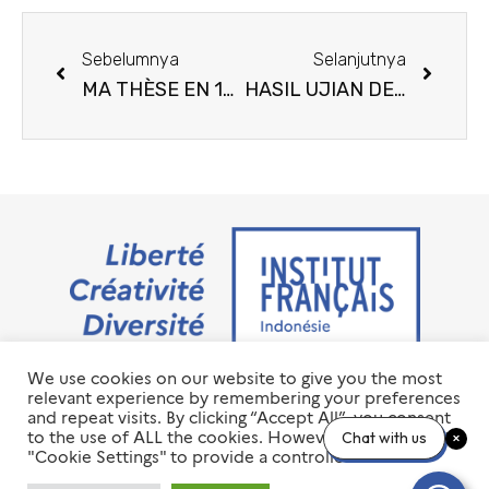
Sebelumnya
Selanjutnya
MA THÈSE EN 180 SECONDES 2019 : INSCRIVEZ-VOUS !
HASIL UJIAN DELF-DALF SESI JULI 2019 DI IFI JAKARTA
We use cookies on our website to give you the most
Jalan M.H. Thamrin No. 20 Jakarta Pusat 10350
relevant experience by remembering your preferences
+6221 23 55 79 00
and repeat visits. By clicking “Accept All”, you consent
info@ifi-id.com
to the use of ALL the cookies. However, you may visit
Chat with us
"Cookie Settings" to provide a controlled consent.
© 2020 All Right Reserved