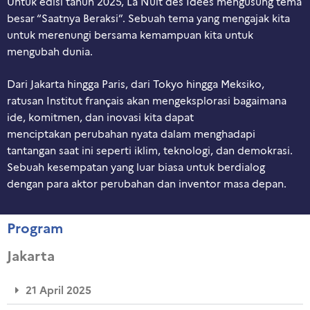
Untuk edisi tahun 2025, La Nuit des Idées mengusung tema
besar “Saatnya Beraksi”. Sebuah tema yang mengajak kita
untuk merenungi bersama kemampuan kita untuk
mengubah dunia.
Dari Jakarta
hingga
Paris, dari Tokyo
hingga
Meksiko
,
ratusan
Institut français akan
mengeksplorasi
bagaimana
id
e,
komitmen
,
dan
inovasi
kita
dapat
me
nciptakan
perubahan
nyata
dalam
menghadapi
tantangan
saat
ini
seperti
iklim
,
teknologi
,
dan
demokrasi
.
Sebuah
kesempatan
yang
luar
biasa
untuk
berdialog
dengan
para
aktor
perubahan
dan
inventor
masa
depan
.
Program
Jakarta
21 April 2025