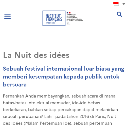
.
La Nuit des idées
Sebuah festival internasional luar biasa yang
memberi kesempatan kepada publik untuk
bersuara
Pernahkah
Anda
membayangkan
,
sebuah
acara
di mana
batas-batas
intelektual
memudar
, ide-ide
bebas
berkeliaran
,
bahkan
setiap
percakapan
dapat
me
lahirkan
sebuah
perubahan
?
Lahir
pada
tahun
2016 di Paris,
Nuit
des Idées (
Malam
Pertemuan
Ide),
sebuah
pertemuan