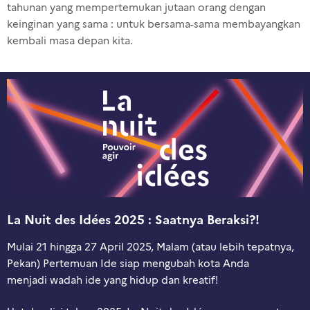
tahunan
yang
mempertemukan
jutaan
orang
dengan
keinginan
yang
sama
:
untuk
bersama-sama
membayangkan
kembali
masa
depan
kita.
La Nuit des Idées 2025 : Saatnya Beraksi?!
Mulai 21
hingga
27 April 2025,
Malam
(
atau
lebih
tepatnya
,
Pekan)
Pertemuan
Ide
siap
mengubah
kota Anda
menjadi
wadah ide
yang
hidup
da
n
kreatif
!