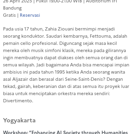
26 April 2025 | Pukul 19.00-21.00 WIB | Auditorium
IFI
Bandung
Gratis |
Reservasi
Pada
usia
17
tahun
, Zahia
Ziouani
bermimpi
menjadi
seorang
konduktor
.
Saudari
kembarnya
,
Fettouma
,
adalah
pemain
cello
profesional
.
Diguncang
sejak
masa
kecil
mereka
oleh
musik
simfoni
klasik
,
mereka
pada
gilirannya
ingin
membuatnya
dapat
diakses
oleh
semua
orang dan di
semua
wilayah
.
Jadi
bagaimana
Anda bisa
mencapai
impian
ambisius
ini
pada
tahun
1995
ketika
Anda
seorang
wanita
asal
Aljazair
dan
berasal
dari Seine-Saint-
Denis?
Dengan
tekad
,
gairah
,
keberanian
dan di
atas
semua
itu
proyek
luar
biasa
untuk
menciptakan
orkestra
mereka
sendiri
:
Divertimento.
Yogyakarta
Workshop: “Enhancing AI Society through Humanities