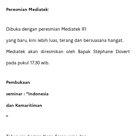
Peresmian
Mediatek
:
Dibuka dengan peresmian Mediatek IFI
yang baru, kini lebih luas, terang dan
ber
s
uasana hangat.
Mediatek akan diresmikan oleh Bapak Stéphane Dovert
pada pukul 17.30 wib.
Pembukaan
seminar :
“Indonesia
dan
Kemaritiman
”