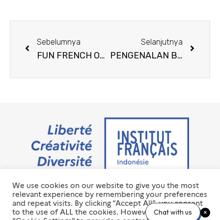
Sebelumnya
Selanjutnya
FUN FRENCH ON WEEKDAY
PENGENALAN BAHASA PRANCIS UNTUK ANAK-ANAK
We use cookies on our website to give you the most
Jalan M.H. Thamrin No. 20 Jakarta Pusat 10350
relevant experience by remembering your preferences
+6221 23 55 79 00
and repeat visits. By clicking “Accept All”, you consent
info@ifi-id.com
to the use of ALL the cookies. However, you may visit
Chat with us