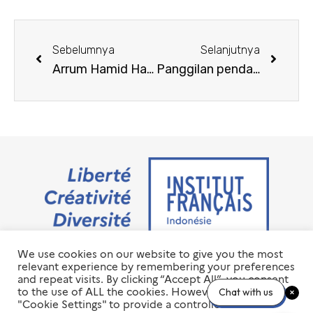
Sebelumnya
Selanjutnya
Arrum Hamid Harahap
Panggilan pendaftaran untuk Pekan Gastronomi “Le Goût de France – Cita Rasa Prancis” 2025
We use cookies on our website to give you the most
Jalan M.H. Thamrin No. 20 Jakarta Pusat 10350
relevant experience by remembering your preferences
+6221 23 55 79 00
and repeat visits. By clicking “Accept All”, you consent
info@ifi-id.com
to the use of ALL the cookies. However, you may visit
Chat with us
"Cookie Settings" to provide a controlled consent.
© 2020 All Right Reserved