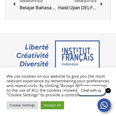
Sebelumnya
Selanjutnya
Belajar Bahasa Prancis Tanpa Batas Sesi 3 – 2023
Hasil Ujian DELF-DALF Sesi Februari 2023
We use cookies on our website to give you the most
Jalan M.H. Thamrin No. 20 Jakarta Pusat 10350
relevant experience by remembering your preferences
+6221 23 55 79 00
and repeat visits. By clicking “Accept All”, you consent
info@ifi-id.com
to the use of ALL the cookies. However, you may visit
Chat with us
"Cookie Settings" to provide a controlled consent.
© 2020 All Right Reserved
INSTITUT FRANÇAIS D’INDONÉSIE – IFI
Cookie Settings
Accept All