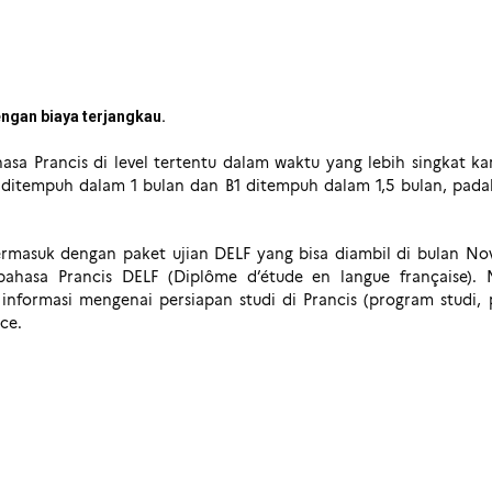
?
engan biaya terjangkau.
a Prancis di level tertentu dalam waktu yang lebih singkat ka
2 ditempuh dalam 1 bulan dan B1 ditempuh dalam 1,5 bulan, pad
ermasuk dengan paket ujian DELF yang bisa diambil di bulan Nove
 bahasa Prancis DELF (Diplôme d’étude en langue française). 
informasi mengenai persiapan studi di Prancis (program studi,
ce.