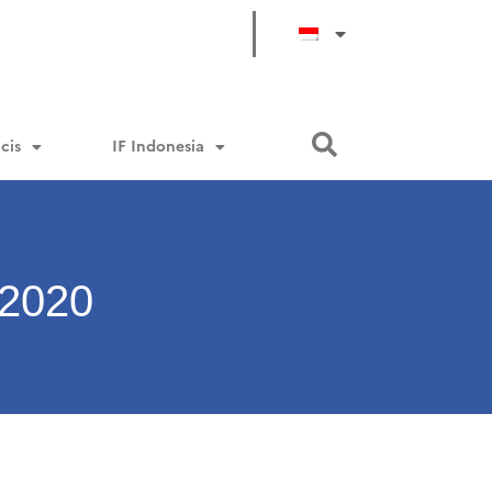
cis
IF Indonesia
2020