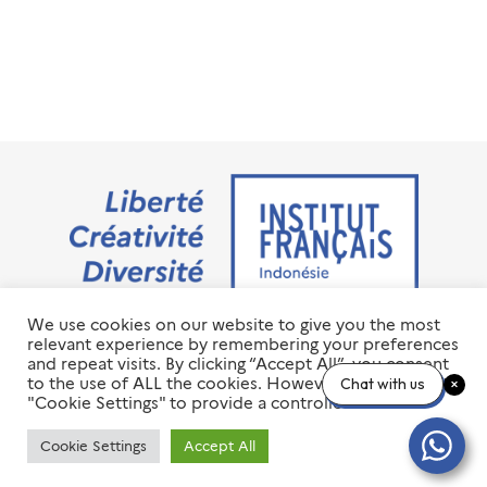
We use cookies on our website to give you the most
Jalan M.H. Thamrin No. 20 Jakarta Pusat 10350
relevant experience by remembering your preferences
+6221 23 55 79 00
and repeat visits. By clicking “Accept All”, you consent
info@ifi-id.com
to the use of ALL the cookies. However, you may visit
Chat with us
"Cookie Settings" to provide a controlled consent.
© 2020 All Right Reserved
INSTITUT FRANÇAIS D’INDONÉSIE – IFI
Cookie Settings
Accept All