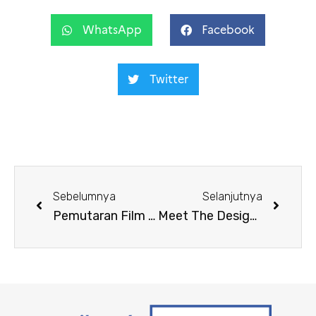
WhatsApp
Facebook
Twitter
Sebelumnya
Selanjutnya
Pemutaran Film “Bigger Than Us”
Meet The Designers : “Cross Cultural Design Residency in Bali and St.Etienne”￼