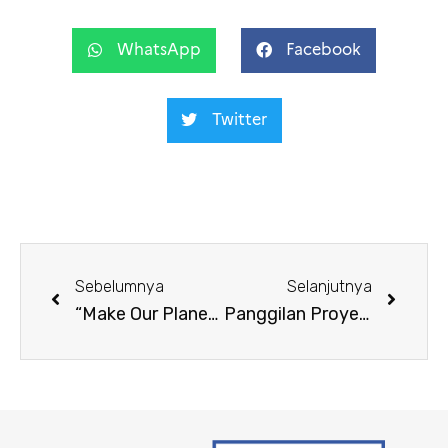
WhatsApp
Facebook
Twitter
Sebelumnya
Selanjutnya
“Make Our Planet Great Again”: Lampu Hijau untuk Mendaftarkan Diri Anda
Panggilan Proyek Penelitian : Science et Impact sesi Maret 2024