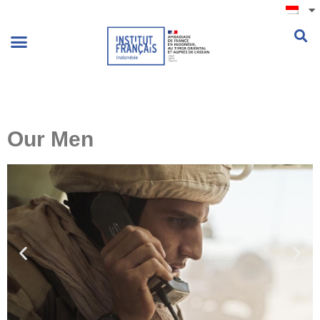
.
Our Men