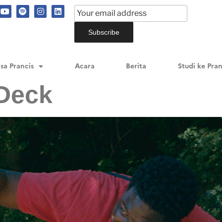
sa Prancis
Acara
Berita
Studi ke Pran
 Deck