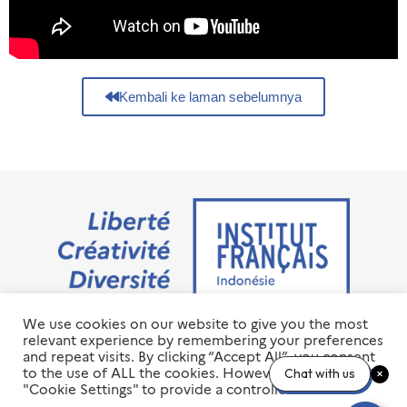
Kembali ke laman sebelumnya
We use cookies on our website to give you the most
Jalan M.H. Thamrin No. 20 Jakarta Pusat 10350
relevant experience by remembering your preferences
+6221 23 55 79 00
and repeat visits. By clicking “Accept All”, you consent
info@ifi-id.com
to the use of ALL the cookies. However, you may visit
Chat with us
"Cookie Settings" to provide a controlled consent.
© 2020 All Right Reserved