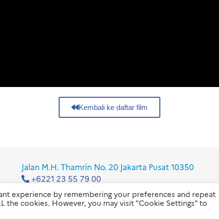
Kembali ke daftar film
Jalan M.H. Thamrin No. 20 Jakarta Pusat 10350
+6221 23 55 79 00
info@ifi-id.com
vant experience by remembering your preferences and repeat
 ALL the cookies. However, you may visit "Cookie Settings" to