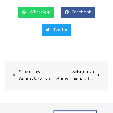
WhatsApp
Facebook
Twitter
Sebelumnya
Selanjutnya
Acara Jazz Istimewa bersama Samy Thiébault et SOOS Chamber Players
Samy Thiébault & Felipe Cabrera – Tur Indonesia