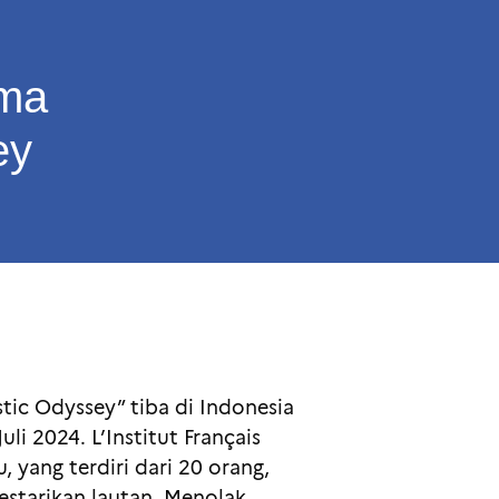
ama
ey
stic Odyssey” tiba di Indonesia
li 2024. L’Institut Français
yang terdiri dari 20 orang,
estarikan lautan. Menolak