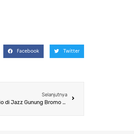
Facebook
Twitter
Selanjutnya
Program Jazz Noé Clerc Trio di Jazz Gunung Bromo dan Surabaya