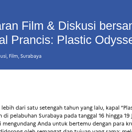
ran Film & Diskusi bers
al Prancis: Plastic Odyss
usi
,
Film
,
Surabaya
lebih dari satu setengah tahun yang lalu, kapal “Pla
 di pelabuhan Surabaya pada tanggal 16 hingga 19 Ju
i mengundang Anda untuk bertemu dengan para kru, 
, didorong oleh semangat dan tujuan yang sama: mel