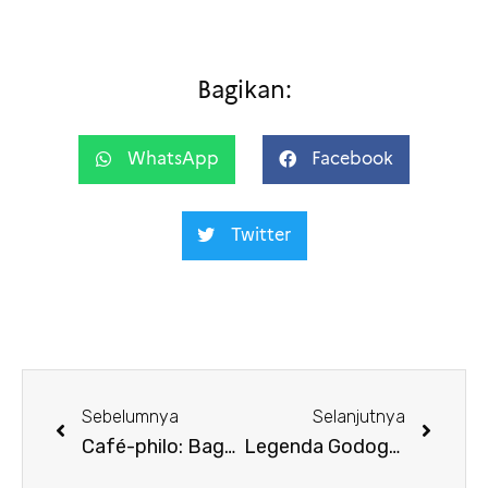
Bagikan:
WhatsApp
Facebook
Twitter
Sebelumnya
Selanjutnya
Café-philo: Bagaimanakah posisi sains di dalam masyarakat kita?
Legenda Godogan – Jakarta