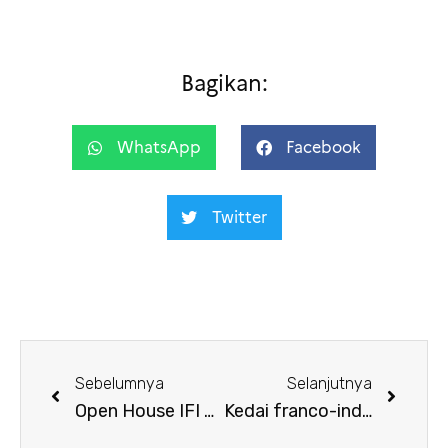
Bagikan:
WhatsApp
Facebook
Twitter
Sebelumnya
Selanjutnya
Open House IFI – Pemutaran Film “Mum is pouring rain”
Kedai franco-indonésien