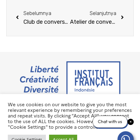
Sebelumnya
Selanjutnya
Club de conversation – Januari 2025
Atelier de conversation: “membaca”
We use cookies on our website to give you the most
Jalan M.H. Thamrin No. 20 Jakarta Pusat 10350
relevant experience by remembering your preferences
+6221 23 55 79 00
and repeat visits. By clicking “Accept All”, you consent
info@ifi-id.com
to the use of ALL the cookies. However, you may visit
Chat with us
"Cookie Settings" to provide a controlled consent.
© 2020 All Right Reserved
INSTITUT FRANÇAIS D’INDONÉSIE – IFI
Cookie Settings
Accept All