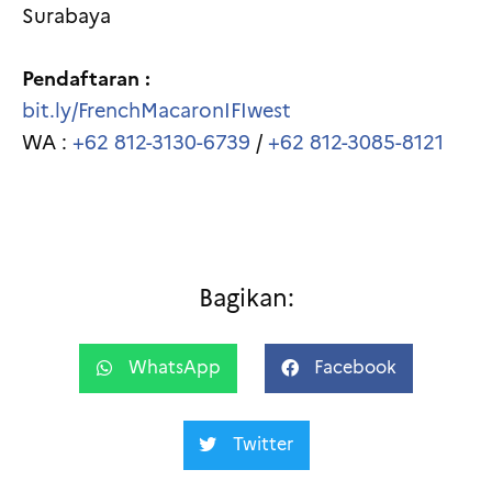
Surabaya
Pendaftaran :
bit.ly/FrenchMacaronIFIwest
WA :
+62 812-3130-6739
/
+62 812-3085-8121
Bagikan:
WhatsApp
Facebook
Twitter