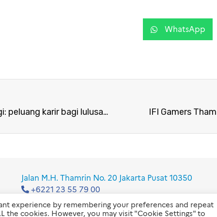
WhatsApp
Mini-Expo Pendidikan Tinggi: peluang karir bagi lulusan Sekolah Bisnis Prancis
IFI Gamers Tham
Jalan M.H. Thamrin No. 20 Jakarta Pusat 10350
+6221 23 55 79 00
info@ifi-id.com
vant experience by remembering your preferences and repeat
 ALL the cookies. However, you may visit "Cookie Settings" to