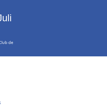
uli
Club de
3