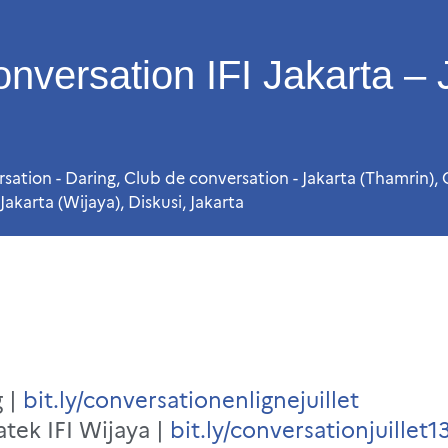
nversation IFI Jakarta – J
sation - Daring
,
Club de conversation - Jakarta (Thamrin)
,
Jakarta (Wijaya)
,
Diskusi
,
Jakarta
g |
bit.ly/conversationenlignejuillet
atek IFI Wijaya |
bit.ly/conversationjuillet1