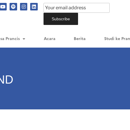
sa Prancis
Acara
Berita
Studi ke Pran
ND