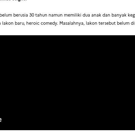
belum berusia 30 tahun namun memiliki dua anak dan banyak kege
akon baru, heroic comedy. Masalahnya, lakon tersebut belum dit