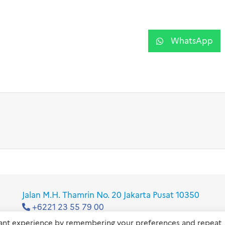
WhatsApp
Jalan M.H. Thamrin No. 20 Jakarta Pusat 10350
+6221 23 55 79 00
info@ifi-id.com
vant experience by remembering your preferences and repeat