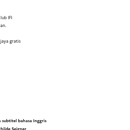
lub IFI
ran.
aya gratis
subtitel bahasa Inggris
hilde Seigner