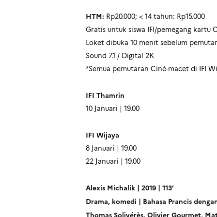
HTM:
Rp20.000; < 14 tahun: Rp15.000
Gratis untuk siswa IFI/pemegang kartu C
Loket dibuka 10 menit sebelum pemuta
Sound 7.1 / Digital 2K
*Semua pemutaran Ciné-macet di IFI Wij
IFI Thamrin
10 Januari | 19.00
IFI Wijaya
8 Januari | 19.00
22 Januari | 19.00
Alexis Michalik | 2019 | 113’
Drama, komedi | Bahasa Prancis dengan 
Thomas Solivérès, Olivier Gourmet, Mat