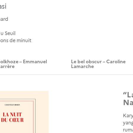
si
mard
du Seuil
tions de minuit
olkhoze – Emmanuel
Le bel obscur – Caroline
arrère
Lamarche
“L
Na
Kary
yang
rum