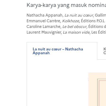
Karya-karya yang masuk nomina
Nathacha Appanah
, La nuit au cœur
, Galli
Emmanuel Carrère,
Kolkhoze
, Éditions P.O.L
Caroline Lamarche,
Le bel obscur
, Éditions 
Laurent Mauvignier,
La maison vide
, Les Édi
La nuit au cœur – Nathacha
K
Appanah
C