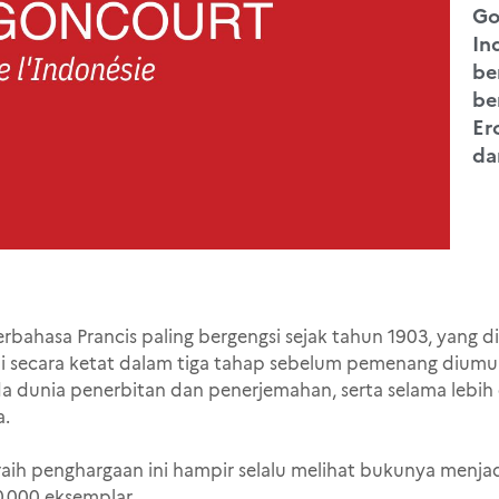
Go
In
be
be
Er
da
rbahasa Prancis paling bergengsi sejak tahun 1903, yang d
ilai secara ketat dalam tiga tahap sebelum pemenang diu
a dunia penerbitan dan penerjemahan, serta selama lebih
a.
aih penghargaan ini hampir selalu melihat bukunya menja
00.000 eksemplar.