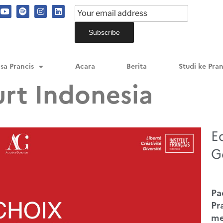
sa Prancis
Acara
Berita
Studi ke Pran
rt Indonesia
E
G
Pa
Pr
me