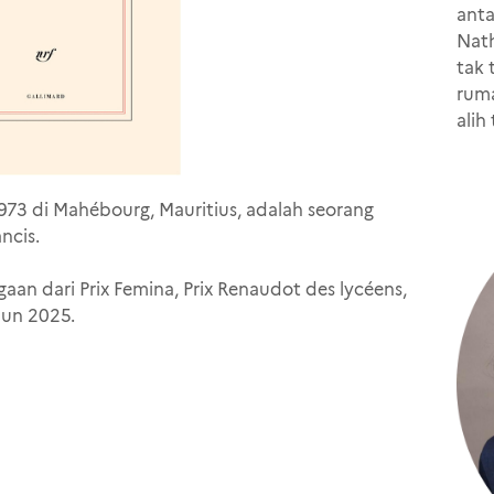
anta
Nath
tak 
ruma
alih
973 di Mahébourg, Mauritius, adalah seorang
ncis.
n dari Prix Femina, Prix Renaudot des lycéens,
hun 2025.