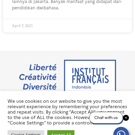
lainnya di Jakarta. Banyak manfaat yang didapat dari
pendidikan dwibahasa.
April 7, 2021
We use cookies on our website to give you the most
Jalan M.H. Thamrin No. 20 Jakarta Pusat 10350
relevant experience by remembering your preferences
+6221 23 55 79 00
and repeat visits. By clicking “Accept All”, you consent
info@ifi-id.com
to the use of ALL the cookies. However, you may visit
Chat with us
"Cookie Settings" to provide a controlled consent.
© 2020 All Right Reserved
INSTITUT FRANÇAIS D’INDONÉSIE – IFI
Cookie Settings
Accept All