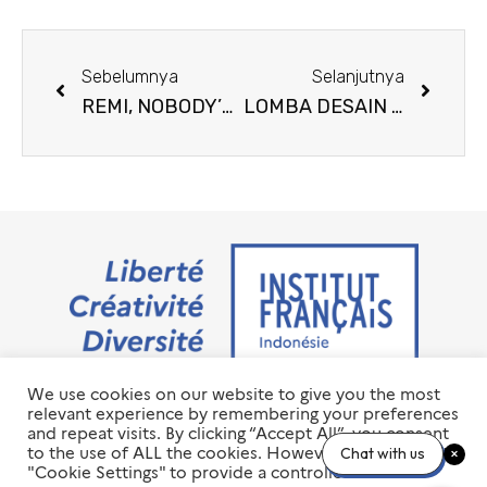
Sebelumnya
Selanjutnya
REMI, NOBODY’S BOY
LOMBA DESAIN ILUSTRASI
We use cookies on our website to give you the most
Jalan M.H. Thamrin No. 20 Jakarta Pusat 10350
relevant experience by remembering your preferences
+6221 23 55 79 00
and repeat visits. By clicking “Accept All”, you consent
info@ifi-id.com
to the use of ALL the cookies. However, you may visit
Chat with us
"Cookie Settings" to provide a controlled consent.
© 2020 All Right Reserved