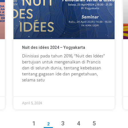
Nuit des idées 2024 – Yogyakarta
Diinisiasi pada tahun 2016, “Nuit des Idées”
bertujuan untuk mengenalkan di Prancis
dan di seluruh dunia, tentang kebebasan
tentang gagasan ide dan pengetahuan,
selama satu
April 5, 2024
1
3
4
5
2