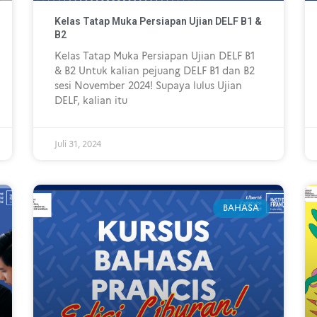
Kelas Tatap Muka Persiapan Ujian DELF B1 &
B2
Kelas Tatap Muka Persiapan Ujian DELF B1
& B2 Untuk kalian pejuang DELF B1 dan B2
sesi November 2024! Supaya lulus Ujian
DELF, kalian itu
Juli 31, 2024
BAHASA