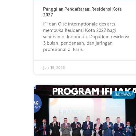
Panggilan Pendaftaran: Residensi Kota
2027
IFI dan Cité internationale des arts
membuka Residensi Kota 2027 bagi
seniman di Indonesia. Dapatkan residensi
3 bulan, pendanaan, dan jaringan
profesional di Paris.
Juni 19, 2026
BUDAYA