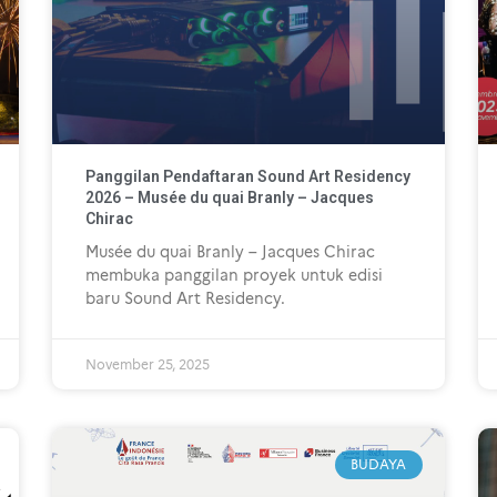
Panggilan Pendaftaran Sound Art Residency
2026 – Musée du quai Branly – Jacques
Chirac
Musée du quai Branly – Jacques Chirac
membuka panggilan proyek untuk edisi
baru Sound Art Residency.
November 25, 2025
BUDAYA