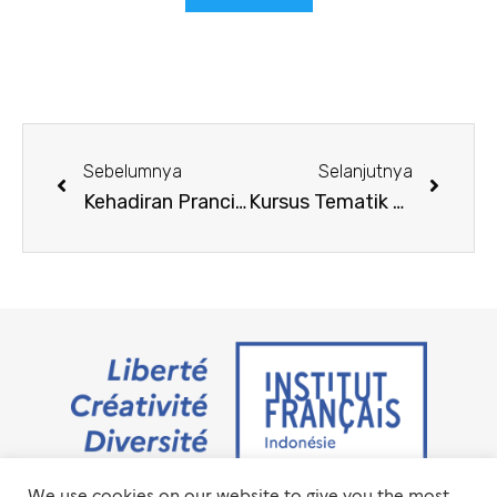
Sebelumnya
Selanjutnya
Kehadiran Prancis di IGDX, Pameran B2B Terkemuka untuk Gim Video di Indonesia
Kursus Tematik Sesi 8 – 2023
We use cookies on our website to give you the most
Jalan M.H. Thamrin No. 20 Jakarta Pusat 10350